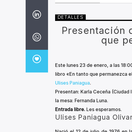
DETALLES
Presentación d
que p
Este lunes 23 de enero, a las 18:
libro «En tanto que permanezca el
Ulises Paniagua
.
Presentan: Karla Ceceña (Ciudad li
la mesa: Fernanda Luna.
Entrada libre.
Les esperamos.
Ulises Paniagua Oliva
Nació el 12 de julio de 1976 en 