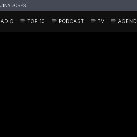
CINADORES
RADIO
TOP 10
PODCAST
TV
AGEND
N ACTUAL
ULO
TA