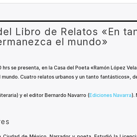
el Libro de Relatos «En ta
ermanezca el mundo»
00 hrs se presenta, en la Casa del Poeta «Ramón López Vela
 mundo. Cuatro relatos urbanos y un tanto fantásticos», de
teraria) y el editor Bernardo Navarro (
Ediciones Navarra
).
res
la Ciudad de México. Narrador y poeta. Estudió la Licenci