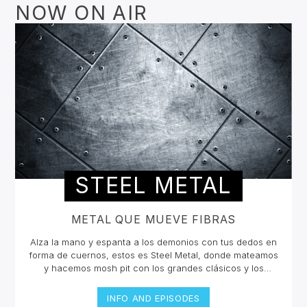
NOW ON AIR
STEEL METAL
METAL QUE MUEVE FIBRAS
Alza la mano y espanta a los demonios con tus dedos en
forma de cuernos, estos es Steel Metal, donde mateamos
y hacemos mosh pit con los grandes clásicos y los
estrenos del Rock Metal, Trash metal, Heavy metal,
Symphonic Metal, Doom, Stoner, Nu Metal, Glam metal,
INFO AND EPISODES