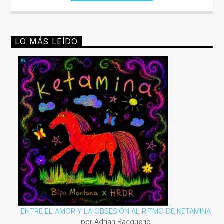
Speed Metal, Black Metal, Metal Progresivo ¡y más
ruido!Miércoles 6pm a 8 pm | Domingo 10 am a 12 pm por
invencible.net
LO MÁS LEÍDO
ENTRE EL AMOR Y LA OBSESIÓN AL RITMO DE KETAMINA
por Adrian Bacquerie