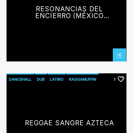
CANCIÓN ACTUAL
RESONANCIAS DEL
TÍTULO
ENCIERRO (MÉXICO
ARTISTA
VOL.2)
Invencible Radio
DANCEHALL
DUB
LATINO
RAGGAMUFFIN
7
REGGAE
ROOTS
SKA
REGGAE SANGRE AZTECA